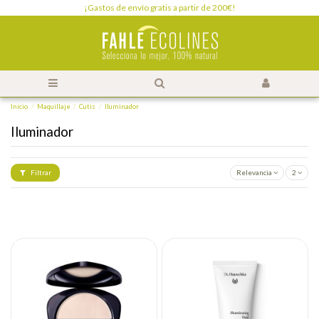
¡Gastos de envío gratis a partir de 200€!
Inicio
Maquillaje
Cutis
Iluminador
Iluminador
Filtrar
Relevancia
2