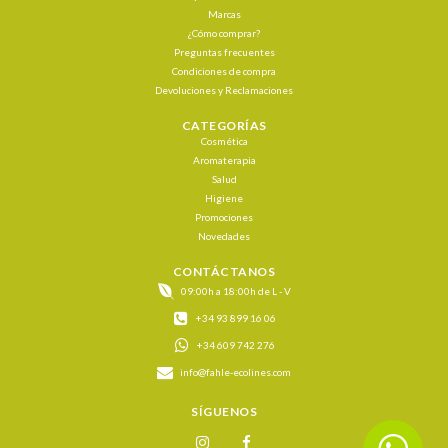
Marcas
¿Cómo comprar?
Preguntas frecuentes
Condiciones de compra
Devoluciones y Reclamaciones
CATEGORÍAS
Cosmética
Aromaterapia
Salud
Higiene
Promociones
Novedades
CONTÁCTANOS
09:00h a 18:00h de L - V
+34 93 899 16 06
+34 609 742 276
info@fahle-ecolines.com
SÍGUENOS