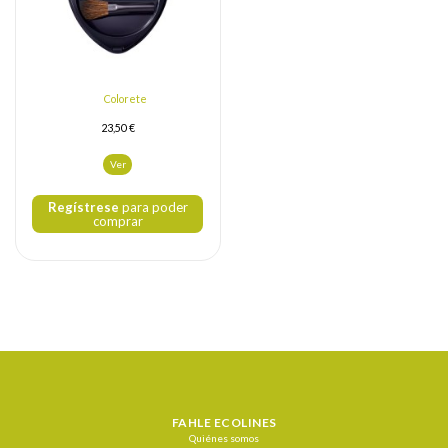
Colorete
23,50 €
Ver
Regístrese
para poder
comprar
FAHLE ECOLINES
Quiénes somos