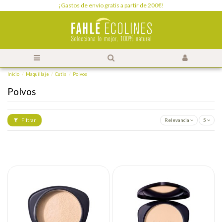
¡Gastos de envío gratis a partir de 200€!
Inicio
Maquillaje
Cutis
Polvos
Polvos
Filtrar
Relevancia
5