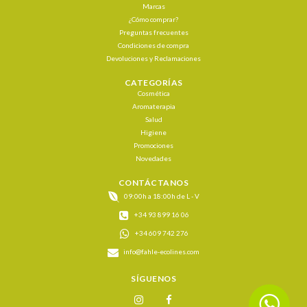
Marcas
¿Cómo comprar?
Preguntas frecuentes
Condiciones de compra
Devoluciones y Reclamaciones
CATEGORÍAS
Cosmética
Aromaterapia
Salud
Higiene
Promociones
Novedades
CONTÁCTANOS
09:00h a 18:00h de L - V
+34 93 899 16 06
+34 609 742 276
info@fahle-ecolines.com
SÍGUENOS