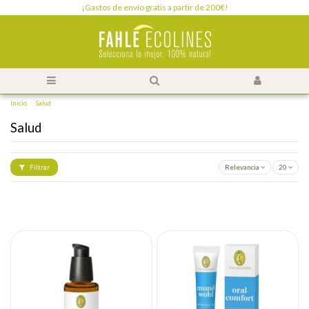
¡Gastos de envío gratis a partir de 200€!
Inicio
Salud
Salud
Filtrar
Relevancia
20