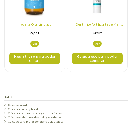
Aceite Oral Limpiador
Dentífrico Fortificante de Menta
24,56 €
23,50 €
Ver
Ver
Regístrese
para poder
Regístrese
para poder
comprar
comprar
Salud
Cuidado labial
Cuidado dental y bucal
Cuidado de musculatura y articulaciones
Cuidado del cuero cabelludo y el cabello
Cuidado para pieles con dematitis atópica