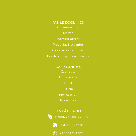
FAHLE ECOLINES
Quiénes somos
Marcas
¿Cómo comprar?
Preguntas frecuentes
Condiciones de compra
Devoluciones y Reclamaciones
CATEGORÍAS
Cosmética
Aromaterapia
Salud
Higiene
Promociones
Novedades
CONTÁCTANOS
09:00h a 18:00h de L - V
+34 93 899 16 06
+34 609 742 276