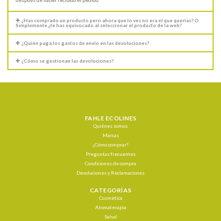
¿Has comprado un producto pero ahora que lo ves no era el que querías? O
Simplemente ¿te has equivocado al seleccionar el producto de la web?
¿Quién paga los gastos de envío en las devoluciones?
¿Cómo se gestionan las devoluciones?
FAHLE ECOLINES
Quiénes somos
Marcas
¿Cómo comprar?
Preguntas frecuentes
Condiciones de compra
Devoluciones y Reclamaciones
CATEGORÍAS
Cosmética
Aromaterapia
Salud