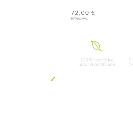
72,00 €
PVP con IVA:
100 % cosmética
Pl
natural certificada
2