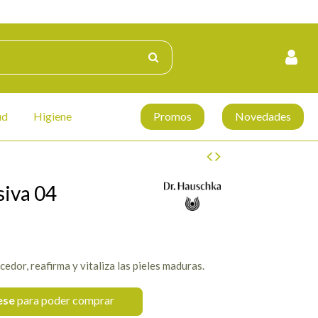
ud
Higiene
Promos
Novedades
siva 04
edor, reafirma y vitaliza las pieles maduras.
ese
para poder comprar