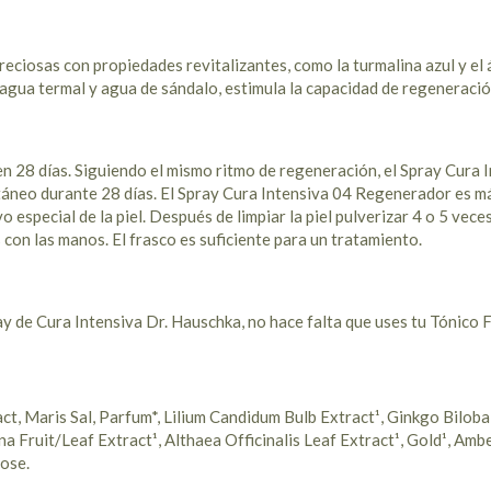
reciosas con propiedades revitalizantes, como la turmalina azul y el 
, agua termal y agua de sándalo, estimula la capacidad de regeneración
en 28 días. Siguiendo el mismo ritmo de regeneración, el Spray Cura
áneo durante 28 días. El Spray Cura Intensiva 04 Regenerador es más
especial de la piel. Después de limpiar la piel pulverizar 4 o 5 veces 
 con las manos. El frasco es suficiente para un tratamiento.
ay de Cura Intensiva Dr. Hauschka, no hace falta que uses tu Tónico
, Maris Sal, Parfum*, Lilium Candidum Bulb Extract¹, Ginkgo Biloba
 Fruit/Leaf Extract¹, Althaea Officinalis Leaf Extract¹, Gold¹, Amb
tose.