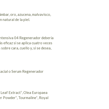
ámbar, oro, azucena, malvavisco,
 natural de la piel.
 Intensiva 04 Regenerador debería
 eficaz si se aplica cuatro veces
sobre cara, cuello y, si se desea,
 Facial o Serum Regenerador
 Leaf Extract¹, Olea Europaea
er Powder¹, Tourmaline¹, Royal