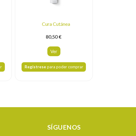
Cura Cutánea
Cura Cutá
80,50 €
84,
Ver
V
r
Regístrese
para poder comprar
Regístrese
para
SÍGUENOS