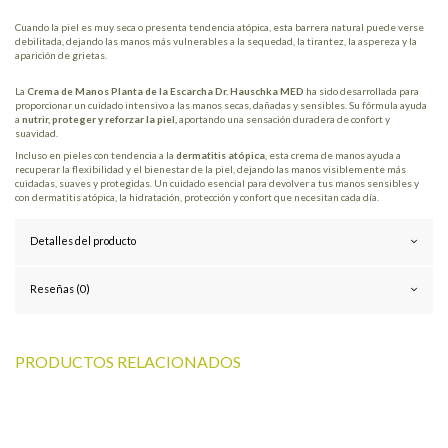
Cuando la piel es muy seca o presenta tendencia atópica, esta barrera natural puede verse
debilitada, dejando las manos más vulnerables a la sequedad, la tirantez, la aspereza y la
aparición de grietas.
La
Crema de Manos Planta de la Escarcha Dr. Hauschka MED
ha sido desarrollada para
proporcionar un cuidado intensivo a las manos secas, dañadas y sensibles. Su fórmula ayuda
a
nutrir, proteger y reforzar la piel,
aportando una sensación duradera de confort y
suavidad.
Incluso en pieles con tendencia a la
dermatitis atópica
, esta crema de manos ayuda a
recuperar la flexibilidad y el bienestar de la piel, dejando las manos visiblemente más
cuidadas, suaves y protegidas. Un cuidado esencial para devolver a tus manos sensibles y
con dermatitis atópica, la hidratación, protección y confort que necesitan cada día.
Detalles del producto
Reseñas (0)
PRODUCTOS RELACIONADOS