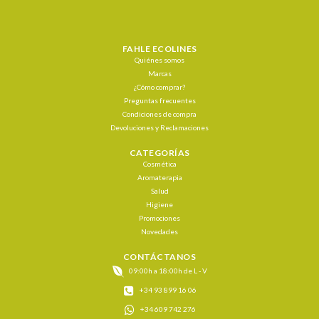
FAHLE ECOLINES
Quiénes somos
Marcas
¿Cómo comprar?
Preguntas frecuentes
Condiciones de compra
Devoluciones y Reclamaciones
CATEGORÍAS
Cosmética
Aromaterapia
Salud
Higiene
Promociones
Novedades
CONTÁCTANOS
09:00h a 18:00h de L - V
+34 93 899 16 06
+34 609 742 276