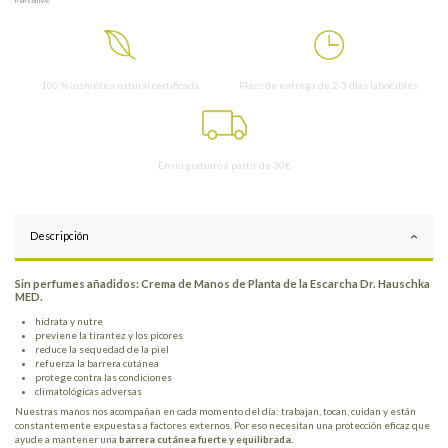
PVP con IVA:
100 % cosmética natural certificada
Plazo de entrega de 2-3 días laborables
Envío gratuito a partir de 30€
Descripción
Sin perfumes añadidos: Crema de Manos de Planta de la Escarcha Dr. Hauschka
MED.
hidrata y nutre
previene la tirantez y los picores
reduce la sequedad de la piel
refuerza la barrera cutánea
protege contra las condiciones
climatológicas adversas
Nuestras manos nos acompañan en cada momento del día: trabajan, tocan, cuidan y están
constantemente expuestas a factores externos. Por eso necesitan una protección eficaz que
ayude a mantener una
barrera cutánea fuerte y equilibrada.