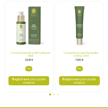
Crema Facial Ultra Soft Calmante
Crema facial y ojos Renovador
30ml
Celular 25ml
23,45 €
72,81 €
Ver
Ver
Regístrese
para poder
Regístrese
para poder
comprar
comprar