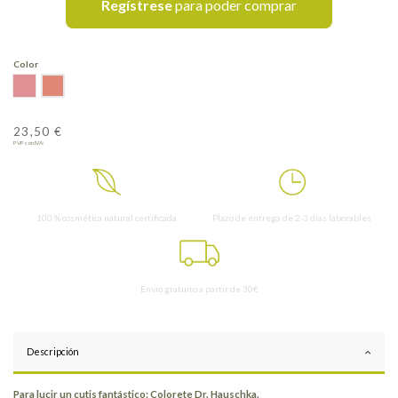
Regístrese
para poder comprar
Color
02 Apricot
01 Raspberry
23,50 €
PVP con IVA:
100 % cosmética natural certificada
Plazo de entrega de 2-3 días laborables
Envío gratuito a partir de 30€
Descripción
Para lucir un cutis fantástico: Colorete Dr. Hauschka.