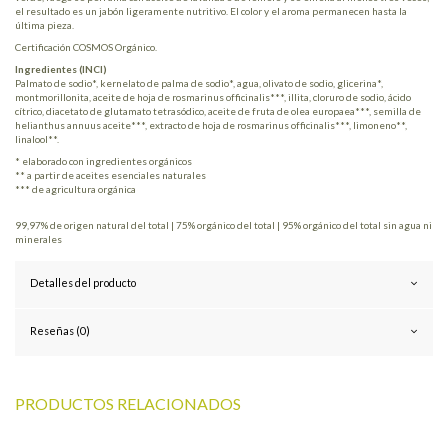
el resultado es un jabón ligeramente nutritivo. El color y el aroma permanecen hasta la
última pieza.
Certificación COSMOS Orgánico.
Ingredientes (INCI)
Palmato de sodio*, kernelato de palma de sodio*, agua, olivato de sodio, glicerina*,
montmorillonita, aceite de hoja de rosmarinus officinalis***, illita, cloruro de sodio, ácido
cítrico, diacetato de glutamato tetrasódico, aceite de fruta de olea europaea***, semilla de
helianthus annuus aceite***, extracto de hoja de rosmarinus officinalis***, limoneno**,
linalool**.
* elaborado con ingredientes orgánicos
** a partir de aceites esenciales naturales
*** de agricultura orgánica
99,97% de origen natural del total | 75% orgánico del total | 95% orgánico del total sin agua ni
minerales
Detalles del producto
Reseñas (0)
PRODUCTOS RELACIONADOS