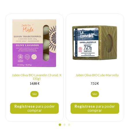
Jabón Oliva BIO Lavandín (3 unid. X
Jabón Oliva BIO Cubo Marsella
150g)
14,88 €
7,52 €
Ver
Ver
Regístrese
para poder
Regístrese
para poder
comprar
comprar