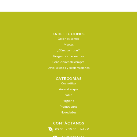
FAHLE ECOLINES
Quiénes somos
Marcas
¿Cómo comprar?
Preguntas frecuentes
Condiciones de compra
Devoluciones y Reclamaciones
CATEGORÍAS
Cosmética
Aromaterapia
Salud
Higiene
Promociones
Novedades
CONTÁCTANOS
09:00h a 18:00h de L - V