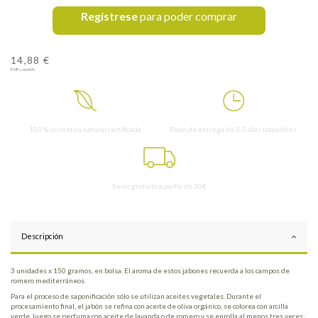
Regístrese
para poder comprar
14,88 €
PVP con IVA:
100 % cosmética natural certificada
Plazo de entrega de 2-3 días laborables
Envío gratuito a partir de 30€
Descripción
3 unidades x 150 gramos, en bolsa. El aroma de estos jabones recuerda a los campos de
romero mediterráneos.
Para el proceso de saponificación sólo se utilizan aceites vegetales. Durante el
procesamiento final, el jabón se refina con aceite de oliva orgánico, se colorea con arcilla
verde, luego se perfuma con aceite de lavanda o de romero y se enrolla al menos tres veces;