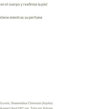
en el cuerpo y reafirma la piel
ontiene mientras su perfume
Glycerin, Simmondsia Chinensis (Jojoba)
(Sesame) Seed Oil* org, Triticum Vulgare