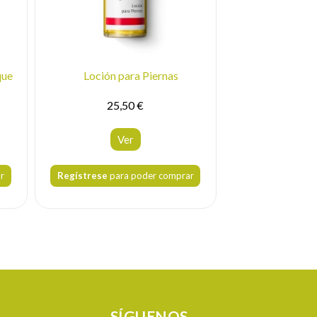
que
Loción para Piernas
Loción Corpora
Esc
25,50 €
28,
Ver
V
r
Regístrese
para poder comprar
Regístrese
para
SÍGUENOS