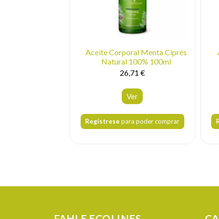
Aceite Corporal Menta Ciprés
Natural 100% 100ml
26,71 €
Ver
Regístrese
para poder comprar
FAHLE ECOLINES
CA