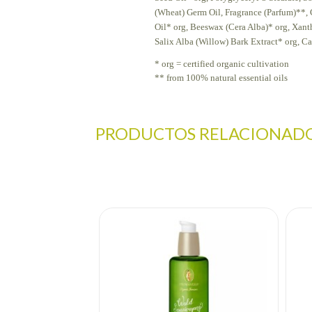
(Wheat) Germ Oil, Fragrance (Parfum)**, C
Oil* org, Beeswax (Cera Alba)* org, Xant
Salix Alba (Willow) Bark Extract* org, Ca
* org = certified organic cultivation
** from 100% natural essential oils
PRODUCTOS RELACIONAD