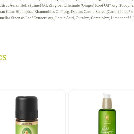
itrus Aurantifolia (Lime) Oil, Zingiber Officinale (Ginger) Root Oil* org, Tocoph
han Gum, Hippophae Rhamnoides Oil* org, Daucus Carota Sativa (Carrot) Juice* or
mellia Sinensis Leaf Extract* org, Lactic Acid, Citral**, Geraniol**, Limonene**,
OS