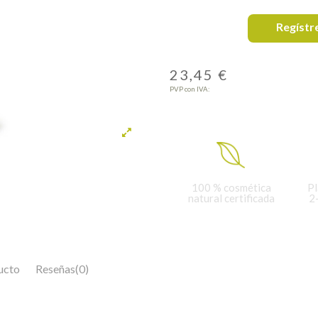
Regístr
23,45 €
PVP con IVA:
100 % cosmética
Pl
natural certificada
2
ucto
Reseñas
(0)