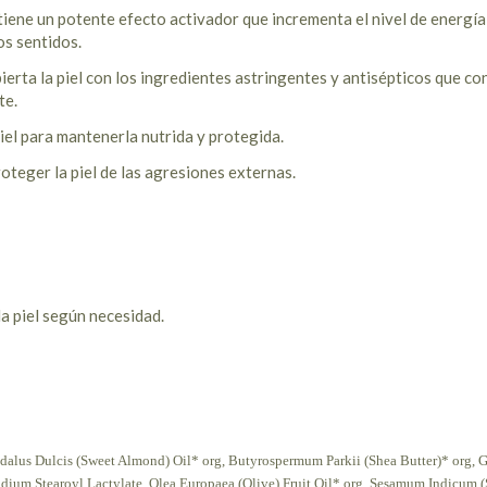
tiene un potente efecto activador que incrementa el nivel de energía 
os sentidos.
pierta la piel con los ingredientes astringentes y antisépticos que c
te.
piel para mantenerla nutrida y protegida.
oteger la piel de las agresiones externas.
a piel según necesidad.
dalus Dulcis (Sweet Almond) Oil* org, Butyrospermum Parkii (Shea Butter)* org, 
Sodium Stearoyl Lactylate, Olea Europaea (Olive) Fruit Oil* org, Sesamum Indicum 