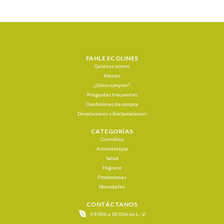
FAHLE ECOLINES
Quiénes somos
Marcas
¿Cómo comprar?
Preguntas frecuentes
Condiciones de compra
Devoluciones y Reclamaciones
CATEGORÍAS
Cosmética
Aromaterapia
Salud
Higiene
Promociones
Novedades
CONTÁCTANOS
09:00h a 18:00h de L - V