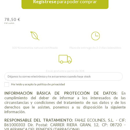
Regístrese
para poder comprar
78,50 €
PVP con IVA:
100 % cosmética natural certificada
Plazo de entrega de 2-3 días laborables
Envío gratuito a partir de 30€
He leído y acepto
la política de privacidad
INFORMACIÓN BÁSICA DE PROTECCIÓN DE DATOS:
En
cumplimiento del deber de informar a los interesados de las
circunstancias y condiciones del tratamiento de sus datos y de los
derechos que le asisten, ponemos a su disposición la siguiente
información.
RESPONSABLE DEL TRATAMIENTO:
FAHLE ECOLINES, S.L. - CIF:
B61000303 Dir. Postal: CARRER RIERA GRAN, 12, CP: 08720 -
VILAFRANCA DEL PENEDES (TARRAGONA)