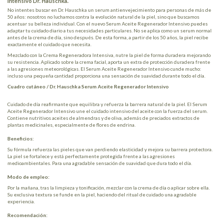
Intensivo Dr. Hauschka.
No intentes buscar en Dr. Hauschka un serum antienvejecimiento para personas de más de
50 años: nosotros no luchamos contra la evolución natural de la piel, sino que buscamos
acentuar su belleza individual. Con el nuevo Serum Aceite Regenerador Intensivo puedes
adaptar tu cuidado diario a tus necesidades particulares. No se aplica como un serum normal
antes de la crema de día, sino después. De esta forma, a partir de los 50 años, la piel recibe
exactamente el cuidado que necesita.
Mezclado con la Crema Regeneradora Intensiva, nutre la piel de forma duradera mejorando
su resistencia. Aplicado sobre la crema facial, aporta un extra de protección duradera frente
a las agresiones meteorológicas. El Serum Aceite Regenerador Intensivo cunde mucho:
incluso una pequeña cantidad proporciona una sensación de suavidad durante todo el día.
Cuadro cutáneo / Dr. Hauschka Serum Aceite Regenerador Intensivo
Cuidado de día reafirmante que equilibra y refuerza la barrera natural de la piel. El Serum
Aceite Regenerador Intensivo une el cuidado intensivo del aceite con la fuerza del serum.
Contiene nutritivos aceites de almendras y de oliva, además de preciados extractos de
plantas medicinales, especialmente de flores de endrina.
Beneficios:
Su fórmula refuerza las pieles que van perdiendo elasticidad y mejora su barrera protectora.
La piel se fortalece y está perfectamente protegida frente a las agresiones
medioambientales. Para una agradable sensación de suavidad que dura todo el día.
Modo de empleo:
Por la mañana, tras la limpieza y tonificación, mezclar con la crema de día o aplicar sobre ella.
Su exclusiva textura se funde en la piel, haciendo del ritual de cuidado una agradable
experiencia.
Recomendación: