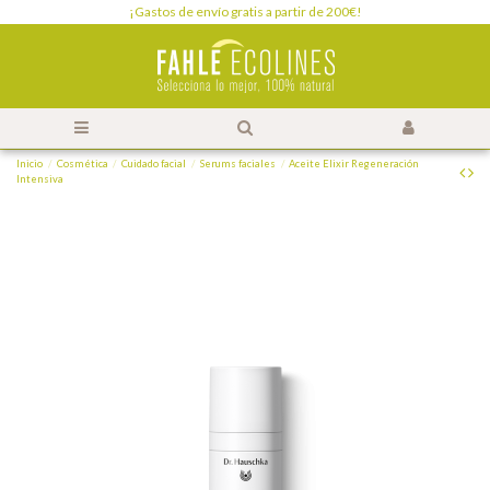
¡Gastos de envío gratis a partir de 200€!
Inicio
Cosmética
Cuidado facial
Serums faciales
Aceite Elixir Regeneración
Intensiva