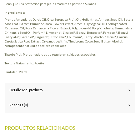
Consigue una protección para pieles maduras a partir de 50 años.
Ingredientes:
Prunus Amygdalus Dulcis Oil, Olea Europaea Fruit Oil, Helianthus Annuus Seed Oil, Betula
Alba Leaf Extract, Prunus Spinosa Flower Extract, Arachis Hypogaea Oil, Hydrogenated
Rapeseed Oil, Rosa Damascena Flower Extract, Polyglyceryl-3 Polyricinoleate, Simmondsia
Chinensis Seed Oil, Parfum*, Limonene*, Linalool*, Benzyl Benzoate*, Farnesol*, Benzyl
Salicylate*, Geraniol*, Eugenol*, Citronellol*, Coumarin*, Benzyl Alcohol*, Citral*, Daucus
Carota Sativa Root Extract, Oryzanol, Lecithin, Theobroma Cacao Seed Butter, Alcohol.
*componente natural de aceites esenciales
Tipo de Piel: Pieles maduras que requieren cuidados especiales.
Textura Tratamiento: Aceite
Cantidad: 20 ml
Detalles del producto
Reseñas (0)
PRODUCTOS RELACIONADOS