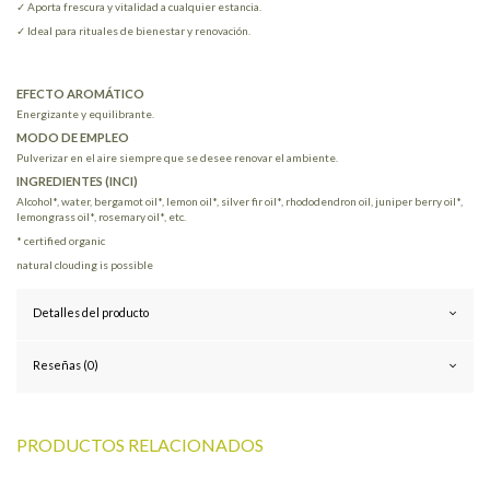
✓ Aporta frescura y vitalidad a cualquier estancia.
✓ Ideal para rituales de bienestar y renovación.
EFECTO AROMÁTICO
Energizante y equilibrante.
MODO DE EMPLEO
Pulverizar en el aire siempre que se desee renovar el ambiente.
INGREDIENTES (INCI)
Alcohol*, water, bergamot oil*, lemon oil*, silver fir oil*, rhododendron oil, juniper berry oil*,
lemongrass oil*, rosemary oil*, etc.
* certified organic
natural clouding is possible
Detalles del producto
Reseñas (0)
PRODUCTOS RELACIONADOS