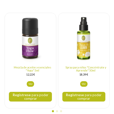
Mezcla de aceites esenciales
Spray para niños "Concéntrate y
"Yoga" 5ml
Aprende" 50ml
12,22 €
18,39 €
Ver
Ver
Regístrese
para poder
Regístrese
para poder
comprar
comprar