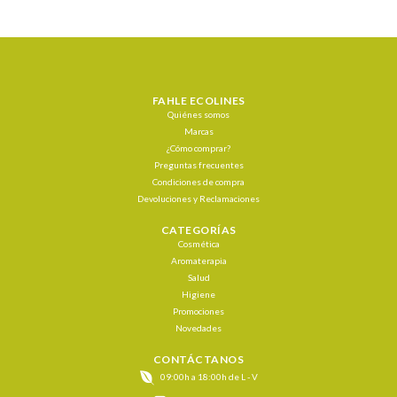
FAHLE ECOLINES
Quiénes somos
Marcas
¿Cómo comprar?
Preguntas frecuentes
Condiciones de compra
Devoluciones y Reclamaciones
CATEGORÍAS
Cosmética
Aromaterapia
Salud
Higiene
Promociones
Novedades
CONTÁCTANOS
09:00h a 18:00h de L - V