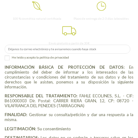
100 % cosmética natural certificada
Plazo de entrega de 2-3 días laborables
Envío gratuito a partir de 30€
He leído y acepto
la política de privacidad
INFORMACIÓN BÁSICA DE PROTECCIÓN DE DATOS:
En
cumplimiento del deber de informar a los interesados de las
circunstancias y condiciones del tratamiento de sus datos y de los
derechos que le asisten, ponemos a su disposición la siguiente
información.
RESPONSABLE DEL TRATAMIENTO:
FAHLE ECOLINES, S.L. - CIF:
B61000303 Dir. Postal: CARRER RIERA GRAN, 12, CP: 08720 -
VILAFRANCA DEL PENEDES (TARRAGONA)
FINALIDAD:
Gestionar su consulta/petición y dar una respuesta a la
misma.
LEGITIMACIÓN:
Su consentimiento
DESTINATARIOS
: Los datos no se cederán a terceros salvo en los