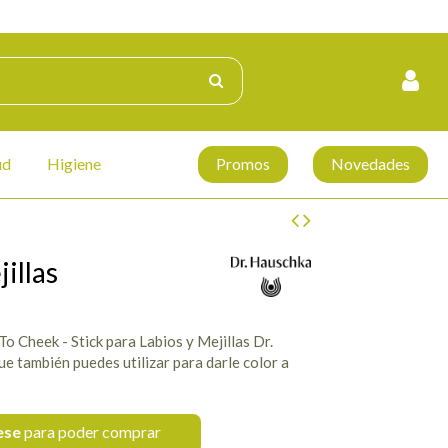
ud
Higiene
Promos
Novedades
illas
 To Cheek - Stick para Labios y Mejillas Dr.
ue también puedes utilizar para darle color a
ese
para poder comprar