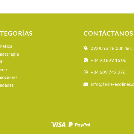
TEGORÍAS
CONTÁCTANOS
mética
09:00h a 18:00h de L 
materapia
+34 93 899 16 06
d
iene
+34 609 742 276
mociones
info@fahle-ecolines.
edades