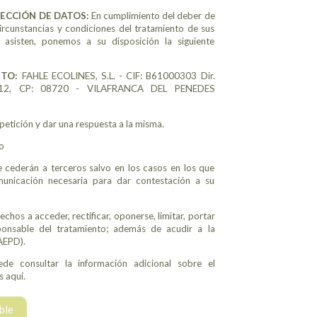
TECCIÓN DE DATOS:
En cumplimiento del deber de
circunstancias y condiciones del tratamiento de sus
asisten, ponemos a su disposición la siguiente
NTO:
FAHLE ECOLINES, S.L. - CIF: B61000303 Dir.
 12, CP: 08720 - VILAFRANCA DEL PENEDES
petición y dar una respuesta a la misma.
o
e cederán a terceros salvo en los casos en los que
municación necesaria para dar contestación a su
chos a acceder, rectificar, oponerse, limitar, portar
ponsable del tratamiento; además de acudir a la
AEPD).
ede consultar la información adicional sobre el
s aquí.