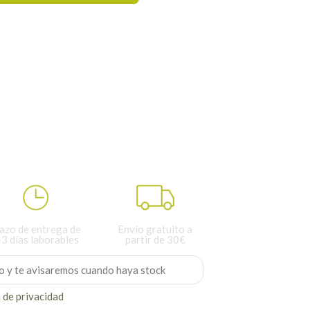
d
azo de entrega de
Envío gratuito a
-3 días laborables
partir de 30€
a de privacidad