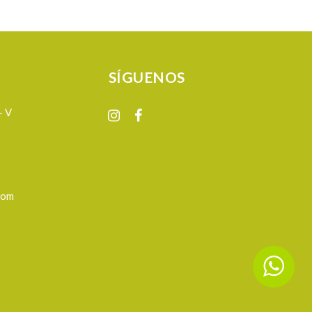
SÍGUENOS
- V
com