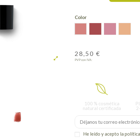
Color
01 Apricot
02 Red
03 Rosewood
04 Gol
28,50 €
PVP con IVA:
100 % cosmética
Pl
natural certificada
2
He leído y acepto
la polític