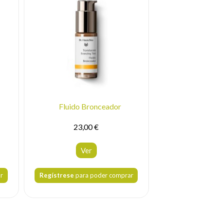
Fluido Bronceador
Fluido 
23,00 €
27,
Ver
V
r
Regístrese
para poder comprar
Regístrese
para